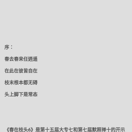
序：
春去春来任逍遥
在此在彼皆自在
枝末根本都无碍
头上脚下是常态
《春在枝头6》是第十五届大专七和第七届默照禅十的开示