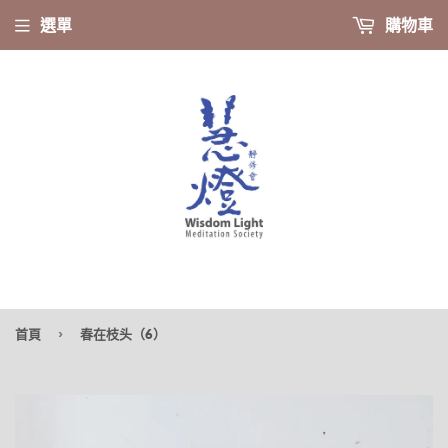
選單
購物車
›
首頁
春在枝头（6）