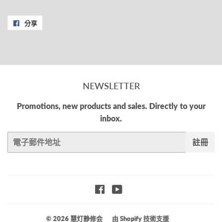
分享
分
享
至
Facebook
NEWSLETTER
Promotions, new products and sales. Directly to your
inbox.
電
註冊
子
郵
件
Facebook
YouTube
© 2026
慧灯静修会
由 Shopify 技術支援