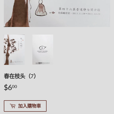
春在枝头（7）
$6
$6.00
00
加入購物車